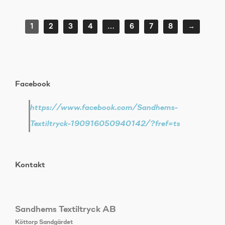
1
2
3
4
…
6
7
8
→
Facebook
https://www.facebook.com/Sandhems-
Textiltryck-190916050940142/?fref=ts
Kontakt
Sandhems Textiltryck AB
Köttorp Sandgärdet