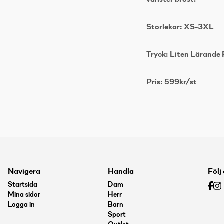
vänster bröst.
Storlekar: XS-3XL
Tryck: Liten Lärande 
Pris: 599kr/st
Navigera
Handla
Följ
Startsida
Dam
Mina sidor
Herr
Logga in
Barn
Sport