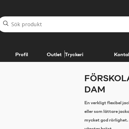
Profil
Outlet
Tryckeri
Konta
FÖRSKOL
DAM
En verkligt flexibel 
eller som lättare jac
mycket god rörlighet.