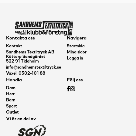
Kontakta oss
Navigera
Kontakt
Startsida
Sandhems Textiltryck AB
Mina sidor
Köttorp Sandgärdet
Logga in
522 91 Tidaholm
info@sandhemstextiltryck.se
Växel: 0502-101 88
Handla
Följ oss
Dam
Herr
Barn
Sport
Outlet
Vi är en del av