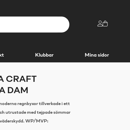
kt
Klubbar
Mina sidor
A CRAFT
A DAM
oderna regnbyxor tillverkade i ett
och utrustade med tejpade sömmar
t väderskydd. WP/MVP: