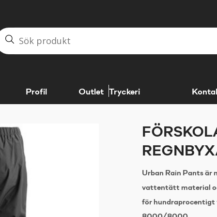
Profil
Outlet
Tryckeri
Konta
FÖRSKOL
REGNBYX
Urban Rain Pants är m
vattentätt material 
för hundraprocentig