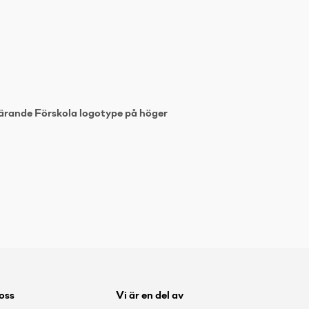
ärande Förskola logotype på höger
 oss
Vi är en del av