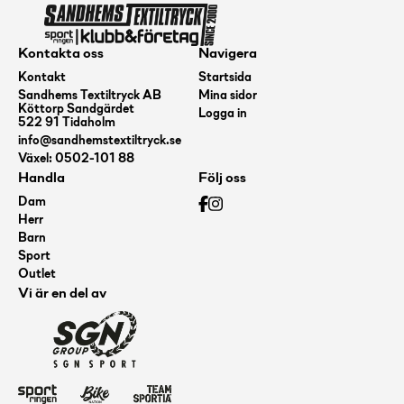
Kontakta oss
Navigera
Kontakt
Startsida
Sandhems Textiltryck AB
Mina sidor
Köttorp Sandgärdet
Logga in
522 91 Tidaholm
info@sandhemstextiltryck.se
Växel: 0502-101 88
Handla
Följ oss
Dam
Herr
Barn
Sport
Outlet
Vi är en del av