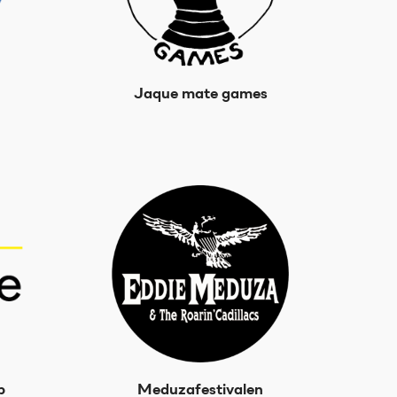
Jaque mate games
p
Meduzafestivalen