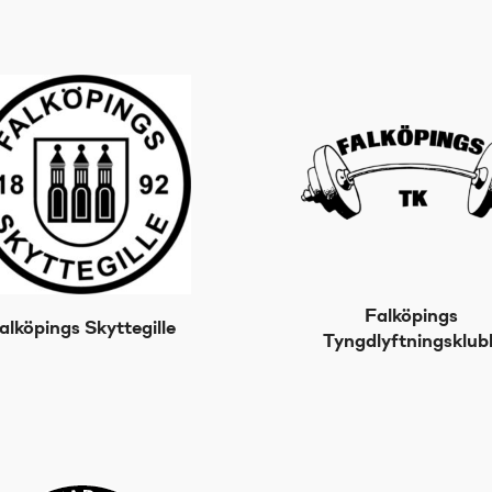
Falköpings
alköpings Skyttegille
Tyngdlyftningsklub