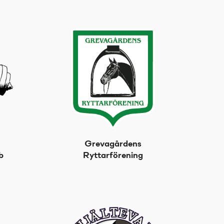
Grevagårdens
b
Ryttarförening