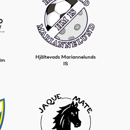
Hjältevads Mariannelunds
lm
IS