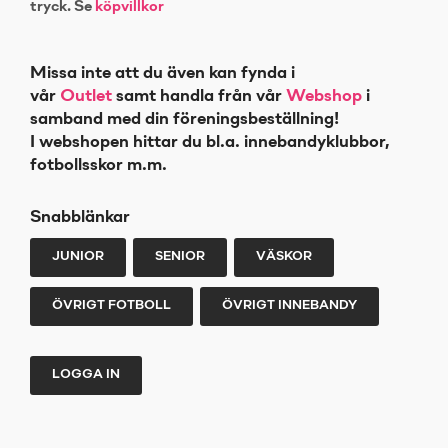
tryck. Se
köpvillkor
Missa inte att du även kan fynda i
vår
Outlet
samt handla från vår
Webshop
i
samband med din föreningsbeställning!
I webshopen hittar du bl.a. innebandyklubbor,
fotbollsskor m.m.
Snabblänkar
JUNIOR
SENIOR
VÄSKOR
ÖVRIGT FOTBOLL
ÖVRIGT INNEBANDY
LOGGA IN