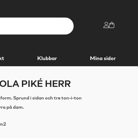
kt
Klubbar
Mina sidor
LA PIKÉ HERR
form. Sprund i sidan och tre ton-i-ton
yra på dam.
/m2