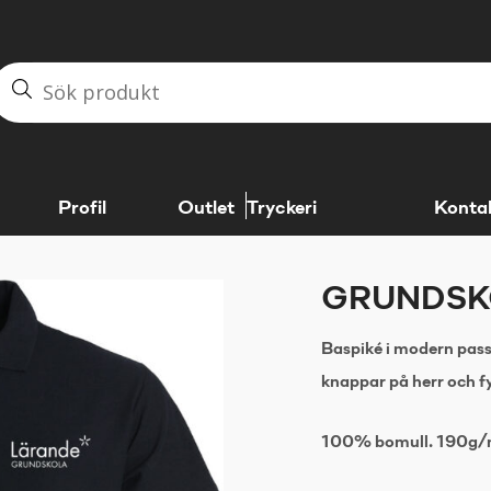
Profil
Outlet
Tryckeri
Konta
GRUNDSKO
Baspiké i modern pass
knappar på herr och f
100% bomull. 190g