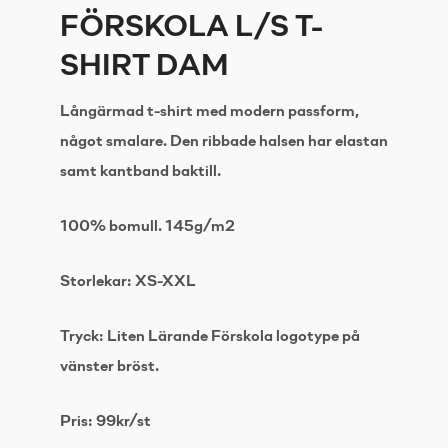
FÖRSKOLA L/S T-
SHIRT DAM
Långärmad t-shirt med modern passform,
något smalare. Den ribbade halsen har elastan
samt kantband baktill.
100% bomull. 145g/m2
Storlekar: XS-XXL
Tryck: Liten Lärande Förskola logotype på
vänster bröst.
Pris: 99kr/st