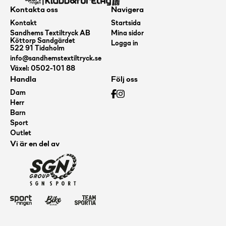
Kontakta oss
Navigera
Kontakt
Startsida
Sandhems Textiltryck AB
Mina sidor
Köttorp Sandgärdet
Logga in
522 91 Tidaholm
info@sandhemstextiltryck.se
Växel: 0502-101 88
Handla
Följ oss
Dam
Herr
Barn
Sport
Outlet
Vi är en del av