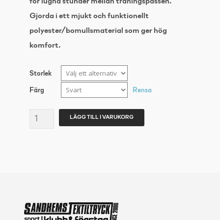
för lugna stunder mellan träningspassen.
Gjorda i ett mjukt och funktionellt
polyester/bomullsmaterial som ger hög
komfort.
Storlek
Färg
Rensa
CRAFT
LÄGG TILL I VARUKORG
Community
Sweatshorts
JR
mängd