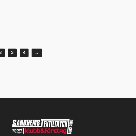
2
3
4
→