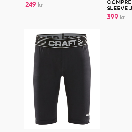
249
COMPRE
kr
SLEEVE 
399
kr