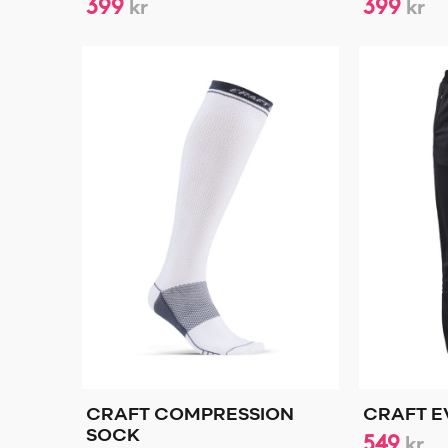
399
399
kr
kr
CRAFT COMPRESSION
CRAFT E
SOCK
549
kr