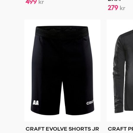
499
kr
279
kr
CRAFT EVOLVE SHORTS JR
CRAFT 