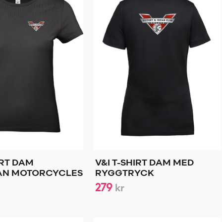
IRT DAM
V&I T-SHIRT DAM MED
AN MOTORCYCLES
RYGGTRYCK
279
kr