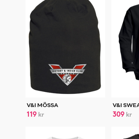
V&I MÖSSA
V&I SWE
119
309
kr
kr