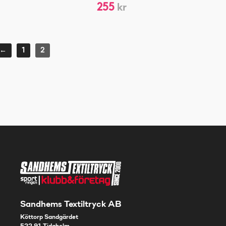
255
kr
←
1
2
Sandhems Textiltryck AB
Köttorp Sandgärdet