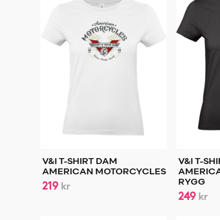
V&I T-SHIRT DAM
V&I T-SH
AMERICAN MOTORCYCLES
AMERIC
219
RYGG
kr
249
kr