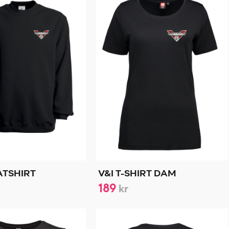
ATSHIRT
V&I T-SHIRT DAM
189
kr