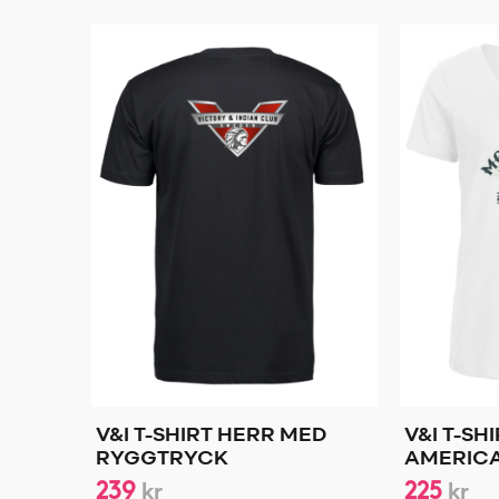
V&I T-SHIRT HERR MED
V&I T-SH
RYGGTRYCK
AMERIC
239
225
kr
kr