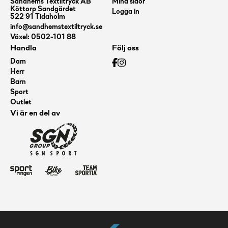
Sandhems Textiltryck AB
Mina sidor
Köttorp Sandgärdet
Logga in
522 91 Tidaholm
info@sandhemstextiltryck.se
Växel: 0502-101 88
Handla
Följ oss
Dam
Herr
Barn
Sport
Outlet
Vi är en del av