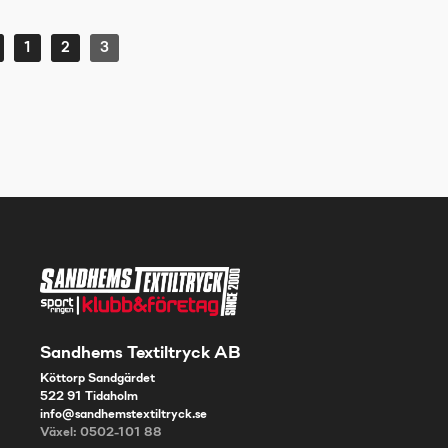
1
2
3
Sandhems Textiltryck AB
Köttorp Sandgärdet
522 91 Tidaholm
info@sandhemstextiltryck.se
Växel: 0502-101 88