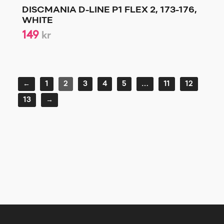
DISCMANIA D-LINE P1 FLEX 2, 173-176,
WHITE
149
kr
←
1
2
3
4
5
…
11
12
13
→