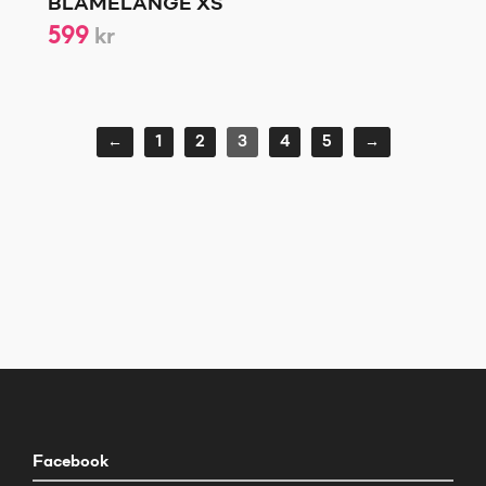
BLÅMELANGE XS
599
kr
←
1
2
3
4
5
→
Facebook