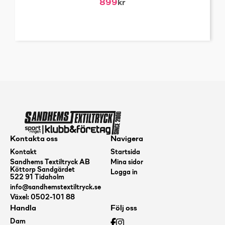
899
kr
Kontakta oss
Navigera
Kontakt
Startsida
Sandhems Textiltryck AB
Mina sidor
Köttorp Sandgärdet
Logga in
522 91 Tidaholm
info@sandhemstextiltryck.se
Växel: 0502-101 88
Handla
Följ oss
Dam