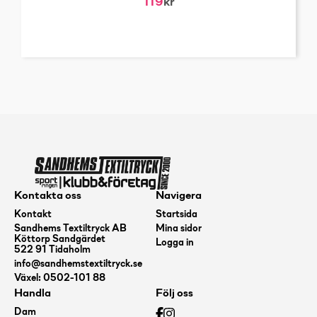
119
kr
Kontakta oss
Navigera
Kontakt
Startsida
Sandhems Textiltryck AB
Mina sidor
Köttorp Sandgärdet
Logga in
522 91 Tidaholm
info@sandhemstextiltryck.se
Växel: 0502-101 88
Handla
Följ oss
Dam