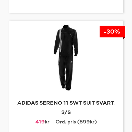
-30%
ADIDAS SERENO 11 SWT SUIT SVART,
3/S
419
kr
Ord. pris (599kr)