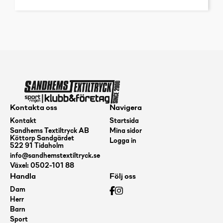
Kontakta oss
Navigera
Kontakt
Startsida
Sandhems Textiltryck AB
Mina sidor
Köttorp Sandgärdet
Logga in
522 91 Tidaholm
info@sandhemstextiltryck.se
Växel: 0502-101 88
Handla
Följ oss
Dam
Herr
Barn
Sport