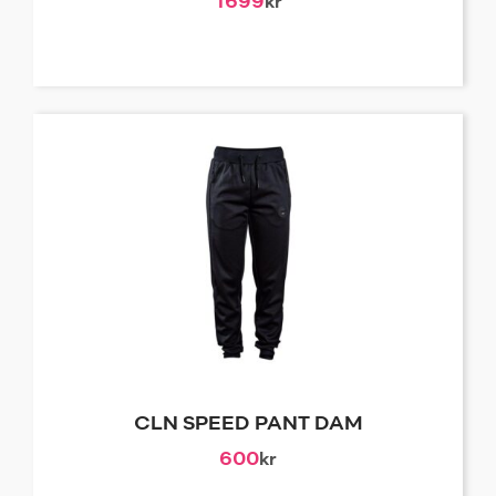
1699
kr
CLN SPEED PANT DAM
600
kr