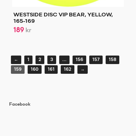
WESTSIDE DISC VIP BEAR, YELLOW,
165-169
189
kr
←
1
2
3
…
156
157
158
159
160
161
162
→
Facebook