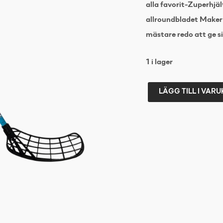
alla favorit-Zuperhjä
allroundbladet Maker 
mästare redo att ge si
1 i lager
LÄGG TILL I VAR
ZONE
STICK
ZUPERHERO
KIDZ
35
BLACK
L-
25