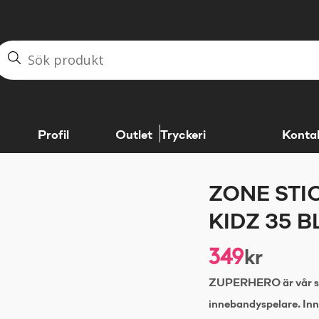
Profil
Outlet
Tryckeri
Konta
ZONE STI
KIDZ 35 
349
kr
ZUPERHERO är vår seri
innebandyspelare. In