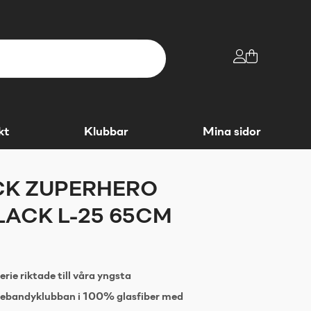
kt
Klubbar
Mina sidor
CK ZUPERHERO
BLACK L-25 65CM
e riktade till våra yngsta
nebandyklubban i 100% glasfiber med