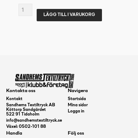
Xylocap
LÄGG TILL I VARUKORG
Liniment
Aktiv
tub
mängd
Kontakta oss
Navigera
Kontakt
Startsida
Sandhems Textiltryck AB
Mina sidor
Köttorp Sandgärdet
Logga in
522 91 Tidaholm
info@sandhemstextiltryck.se
Växel: 0502-101 88
Handla
Följ oss