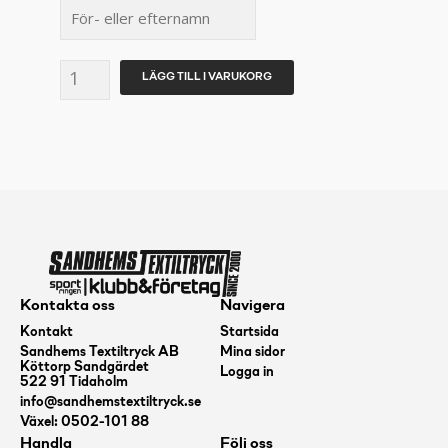
WRESFIT
LÄGG TILL I VARUKORG
CRAFT
Community
Mix
SS
Tee
Herr
mängd
Kontakta oss
Navigera
Kontakt
Startsida
Sandhems Textiltryck AB
Mina sidor
Köttorp Sandgärdet
Logga in
522 91 Tidaholm
info@sandhemstextiltryck.se
Växel: 0502-101 88
Handla
Följ oss