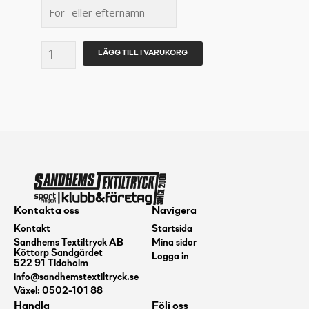
WRESFIT
LÄGG TILL I VARUKORG
CRAFT
Community
Mix
SS
Tee
Dam
mängd
Kontakta oss
Navigera
Kontakt
Startsida
Sandhems Textiltryck AB
Mina sidor
Köttorp Sandgärdet
Logga in
522 91 Tidaholm
info@sandhemstextiltryck.se
Växel: 0502-101 88
Handla
Följ oss