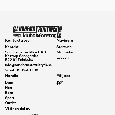
Kontakta oss
Navigera
Kontakt
Startsida
Sandhems Textiltryck AB
Mina sidor
Köttorp Sandgärdet
Logga in
522 91 Tidaholm
info@sandhemstextiltryck.se
Växel: 0502-101 88
Handla
Följ oss
Dam
Herr
Barn
Sport
Outlet
Vi är en del av