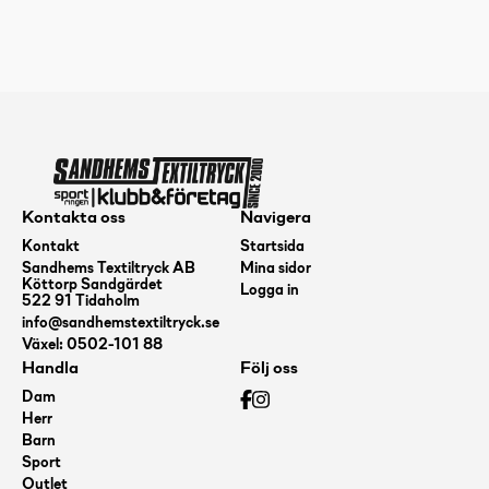
DISC
Vip
Sword,
Purple
173+
mängd
Kontakta oss
Navigera
Kontakt
Startsida
Sandhems Textiltryck AB
Mina sidor
Köttorp Sandgärdet
Logga in
522 91 Tidaholm
info@sandhemstextiltryck.se
Växel: 0502-101 88
Handla
Följ oss
Dam
Herr
Barn
Sport
Outlet