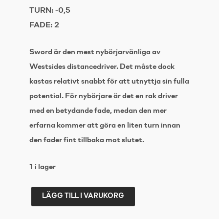
TURN:
-0,5
FADE:
2
Sword är den mest nybörjarvänliga av
Westsides distancedriver. Det måste dock
kastas relativt snabbt för att utnyttja sin fulla
potential. För nybörjare är det en rak driver
med en betydande fade, medan den mer
erfarna kommer att göra en liten turn innan
den fader fint tillbaka mot slutet.
1 i lager
LÄGG TILL I VARUKORG
WESTSIDE