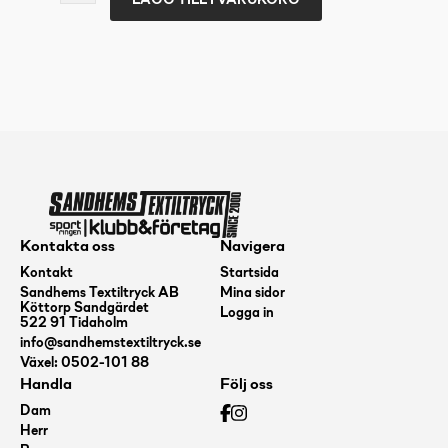
LÄGG TILL I VARUKORG
UX-
1
HALF
ZIP
SVART/VIT
152
mängd
Kontakta oss
Navigera
Kontakt
Startsida
Sandhems Textiltryck AB
Mina sidor
Köttorp Sandgärdet
Logga in
522 91 Tidaholm
info@sandhemstextiltryck.se
Växel: 0502-101 88
Handla
Följ oss
Dam
Herr