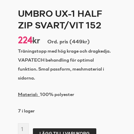
UMBRO UX-1 HALF
ZIP SVART/VIT 152
224
kr
Ord. pris (449kr)
Träningstopp med hög krage och dragkedja.
VAPATECH behandling för optimal
funktion. Smal passform, meshmaterial i
sidorna.
Material:
100% polyester
7 i lager
UMBRO