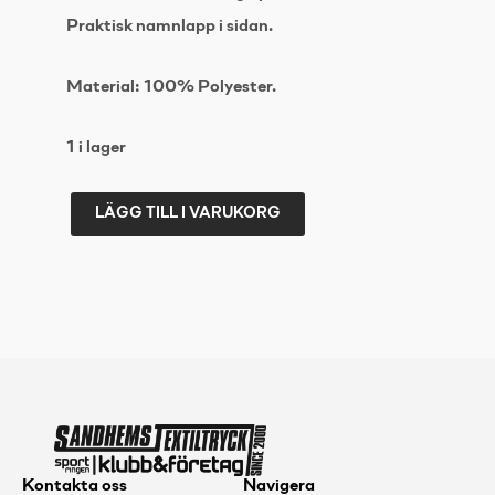
Praktisk namnlapp i sidan.
Material: 100% Polyester.
1 i lager
LÄGG TILL I VARUKORG
UMBRO
SUBLIME
HALF
ZIP
Grön
3XL
mängd
Kontakta oss
Navigera