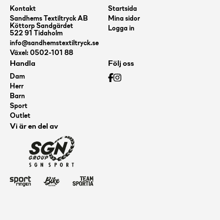
Kontakt
Startsida
Sandhems Textiltryck AB
Mina sidor
Köttorp Sandgärdet
Logga in
522 91 Tidaholm
info@sandhemstextiltryck.se
Växel: 0502-101 88
Handla
Följ oss
Dam
Herr
Barn
Sport
Outlet
Vi är en del av