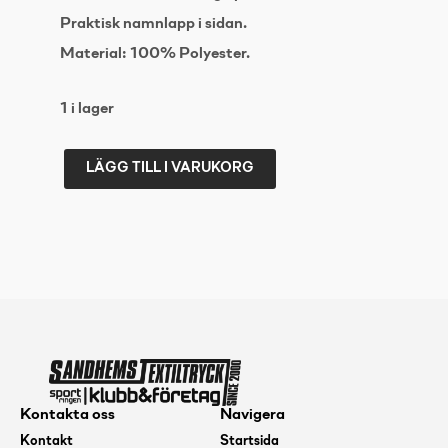
Praktisk namnlapp i sidan.
Material: 100% Polyester.
1 i lager
LÄGG TILL I VARUKORG
UMBRO
SUBLIME
HALF
ZIP
Grön
116
mängd
Kontakta oss
Navigera
Kontakt
Startsida