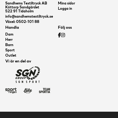
Sandhems Textiltryck AB
Mina sidor
Köttorp Sandgärdet
Logga in
522 91 Tidaholm
info@sandhemstextiltryck.se
Växel: 0502-101 88
Handla
Följ oss
Dam
Herr
Barn
Sport
Outlet
Vi är en del av