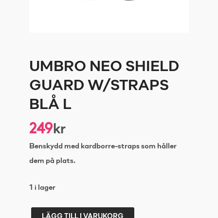
UMBRO NEO SHIELD
GUARD W/STRAPS
BLÅ L
249
kr
Benskydd med kardborre-straps som håller
dem på plats.
1 i lager
LÄGG TILL I VARUKORG