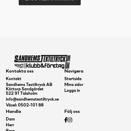
UMBRO
Neo
Shield
Guard
W/Straps
Blå
L
mängd
Kontakta oss
Navigera
Kontakt
Startsida
Sandhems Textiltryck AB
Mina sidor
Köttorp Sandgärdet
Logga in
522 91 Tidaholm
info@sandhemstextiltryck.se
Växel: 0502-101 88
Handla
Följ oss
Dam
Herr