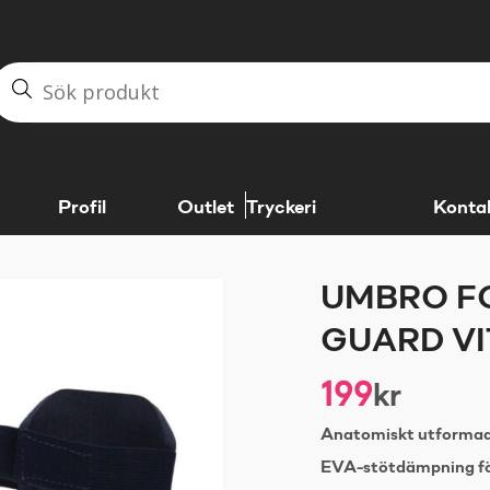
Profil
Outlet
Tryckeri
Konta
UMBRO F
GUARD VI
199
kr
Anatomiskt utformade
EVA-stötdämpning för 