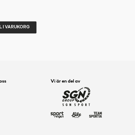
L I VARUKORG
 oss
Vi är en del av