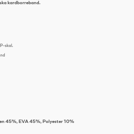
iska kardborreband.
P-skal.
and
len 45%, EVA 45%, Polyester 10%