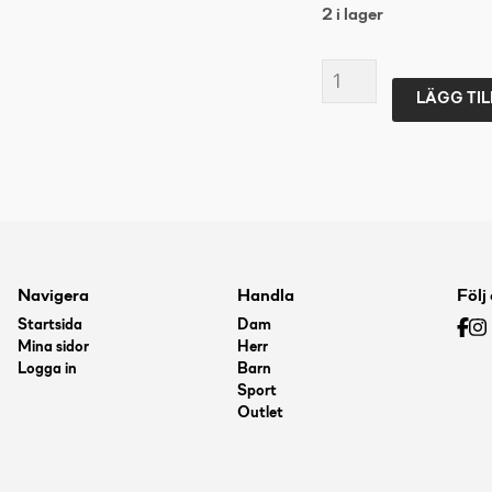
2 i lager
UMBRO
LÄGG TIL
Formation
Guard
Vit
M
mängd
Navigera
Handla
Följ
Startsida
Dam
Mina sidor
Herr
Logga in
Barn
Sport
Outlet