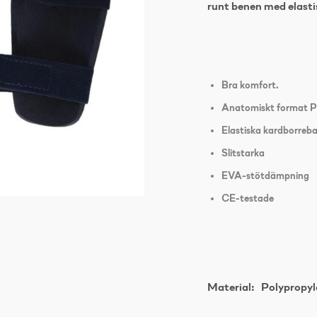
runt benen med elast
Bra komfort.
Anatomiskt format P
Elastiska kardborreb
Slitstarka
EVA-stötdämpning
CE-testade
Material: Polypropy