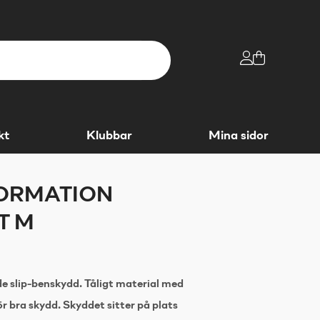
kt
Klubbar
Mina sidor
ORMATION
T M
 slip-benskydd. Tåligt material med
bra skydd. Skyddet sitter på plats