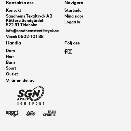
Kontakta oss
Navigera
Kontakt
Startsida
Sandhems Textiltryck AB
Mina sidor
Köttorp Sandgärdet
Logga in
522 91 Tidaholm
info@sandhemstextiltryck.se
Växel: 0502-101 88
Handla
Följ oss
Dam
Herr
Barn
Sport
Outlet
Vi är en del av