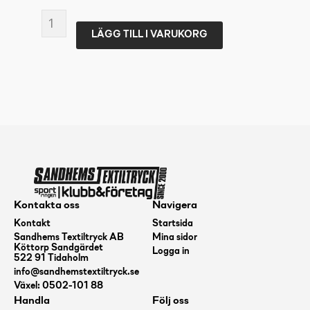
ULTIMATE
LÄGG TILL I VARUKORG
KINESIOLOGY
TAPE
RAINBOW
mängd
Kontakta oss
Navigera
Kontakt
Startsida
Sandhems Textiltryck AB
Mina sidor
Köttorp Sandgärdet
Logga in
522 91 Tidaholm
info@sandhemstextiltryck.se
Växel: 0502-101 88
Handla
Följ oss