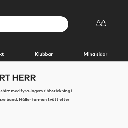
kt
Klubbar
Mina sidor
IRT HERR
shirt med fyra-lagers ribbstickning i
axelband. Håller formen tvätt efter