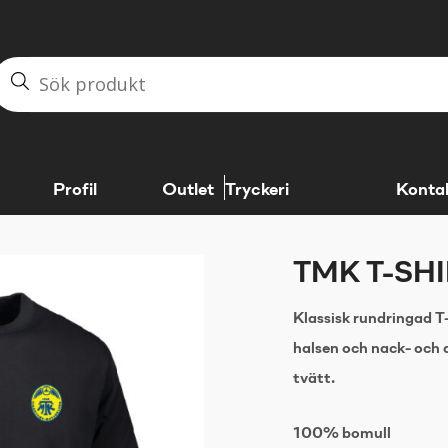
Profil
Outlet
Tryckeri
Konta
TMK T-SH
Klassisk rundringad T-
halsen och nack- och 
tvätt.
100% bomull