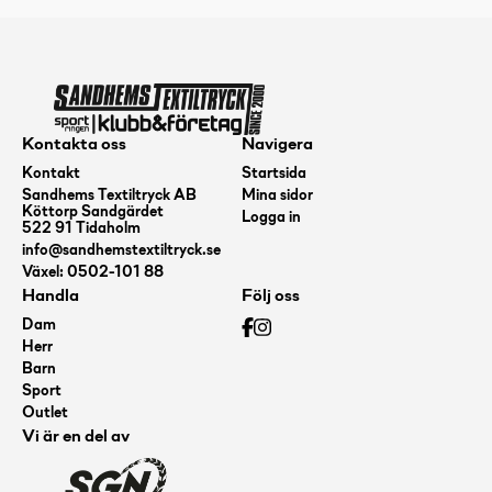
Kontakta oss
Navigera
Kontakt
Startsida
Sandhems Textiltryck AB
Mina sidor
Köttorp Sandgärdet
Logga in
522 91 Tidaholm
info@sandhemstextiltryck.se
Växel: 0502-101 88
Handla
Följ oss
Dam
Herr
Barn
Sport
Outlet
Vi är en del av