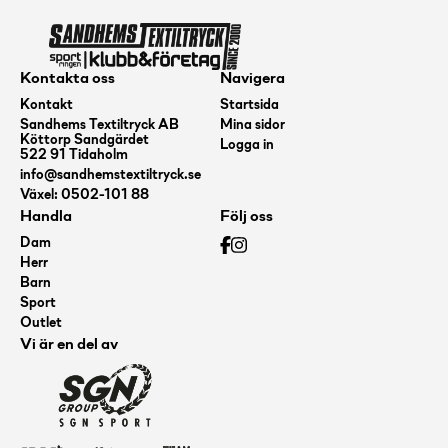
Kontakta oss
Navigera
Kontakt
Startsida
Sandhems Textiltryck AB
Mina sidor
Köttorp Sandgärdet
Logga in
522 91 Tidaholm
info@sandhemstextiltryck.se
Växel: 0502-101 88
Handla
Följ oss
Dam
Herr
Barn
Sport
Outlet
Vi är en del av