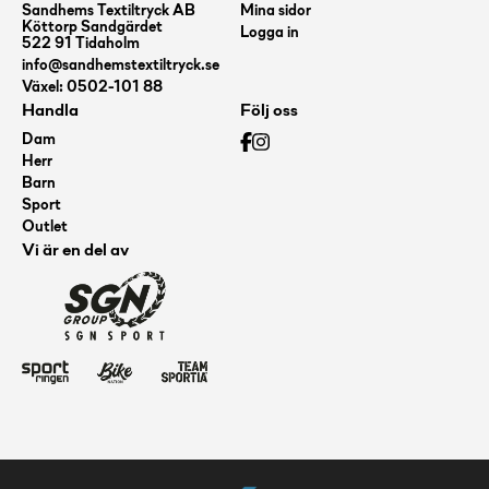
Sandhems Textiltryck AB
Mina sidor
Köttorp Sandgärdet
Logga in
522 91 Tidaholm
info@sandhemstextiltryck.se
Växel: 0502-101 88
Handla
Följ oss
Dam
Herr
Barn
Sport
Outlet
Vi är en del av