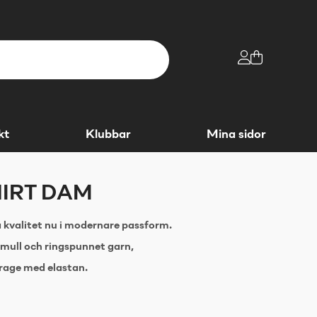
kt
Klubbar
Mina sidor
HIRT DAM
ta kvalitet nu i modernare passform.
ull och ringspunnet garn,
age med elastan.