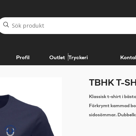
Profil
Outlet
Tryckeri
Konta
TBHK T-S
Klassisk t-shirt i bäs
Förkrymt kammad bom
sidosömmar. Dubbelkr