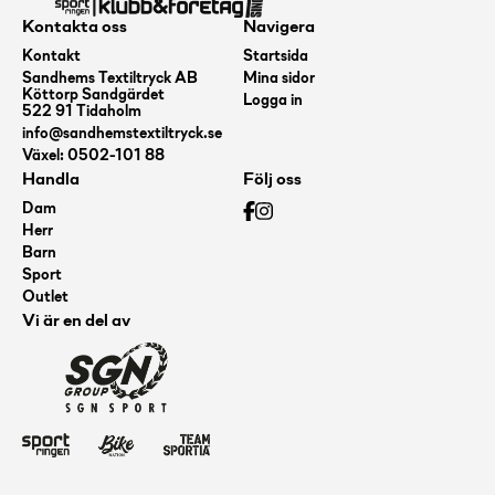
Kontakta oss
Navigera
Kontakt
Startsida
Sandhems Textiltryck AB
Mina sidor
Köttorp Sandgärdet
Logga in
522 91 Tidaholm
info@sandhemstextiltryck.se
Växel: 0502-101 88
Handla
Följ oss
Dam
Herr
Barn
Sport
Outlet
Vi är en del av