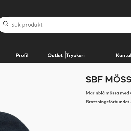
Profil
Outlet
Tryckeri
Konta
SBF MÖSS
Marinblå mössa med v
Brottningsförbundet.