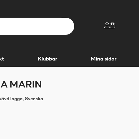
kt
Klubbar
Mina sidor
A MARIN
ävd logga, Svenska