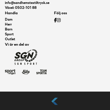
info@sandhemstextiltryck.se
Växel: 0502-101 88
Handla
Följ oss
Dam
Herr
Barn
Sport
Outlet
Vi är en del av