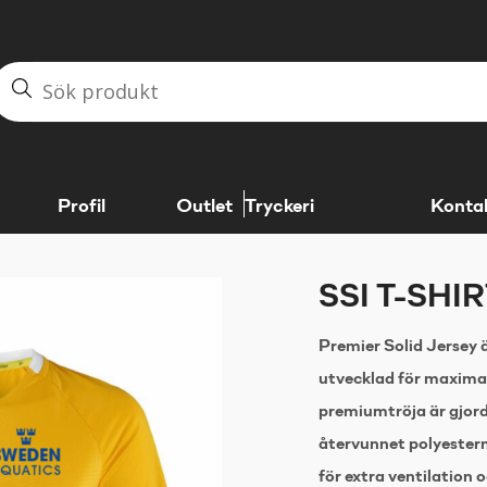
Profil
Outlet
Tryckeri
Konta
SSI T-SHI
Premier Solid Jersey 
utvecklad för maximal
premiumtröja är gjord
återvunnet polyesterm
för extra ventilation o