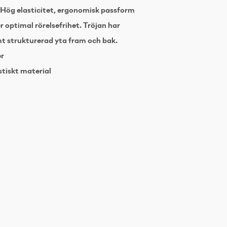
Hög elasticitet, ergonomisk passform
er optimal rörelsefrihet. Tröjan har
t strukturerad yta fram och bak.
er
stiskt material