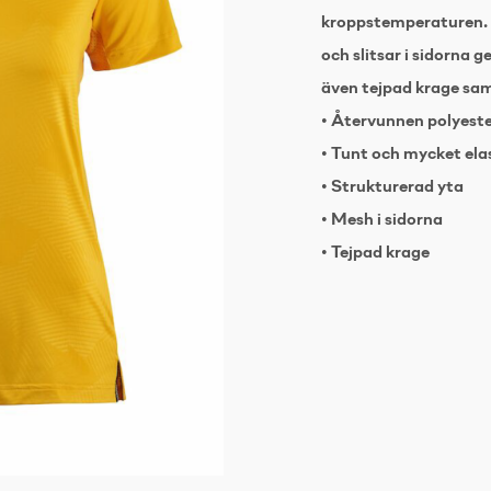
kroppstemperaturen. 
och slitsar i sidorna g
även tejpad krage sam
• Återvunnen polyest
• Tunt och mycket ela
• Strukturerad yta
• Mesh i sidorna
• Tejpad krage