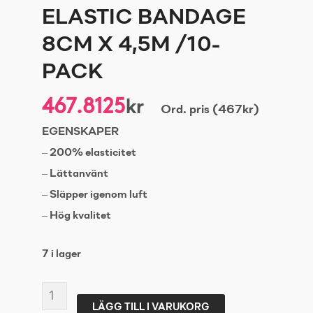
ELASTIC BANDAGE
8CM X 4,5M /10-
PACK
467.8125
kr
Ord. pris (467kr)
EGENSKAPER
– 200% elasticitet
– Lättanvänt
– Släpper igenom luft
– Hög kvalitet
7 i lager
SPORTDOC
LÄGG TILL I VARUKORG