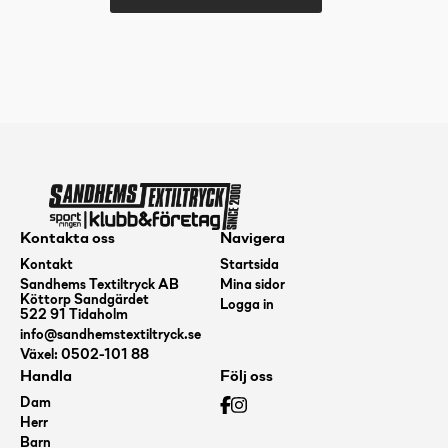
SUPER
ELASTIC
BANDAGE
8cm
x
4,5m
/10-
pack
Kontakta oss
Navigera
mängd
Kontakt
Startsida
Sandhems Textiltryck AB
Mina sidor
Köttorp Sandgärdet
Logga in
522 91 Tidaholm
info@sandhemstextiltryck.se
Växel: 0502-101 88
Handla
Följ oss
Dam
Herr
Barn