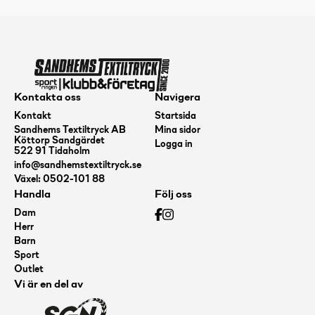
Kontakta oss
Navigera
Kontakt
Startsida
Sandhems Textiltryck AB
Mina sidor
Köttorp Sandgärdet
Logga in
522 91 Tidaholm
info@sandhemstextiltryck.se
Växel: 0502-101 88
Handla
Följ oss
Dam
Herr
Barn
Sport
Outlet
Vi är en del av