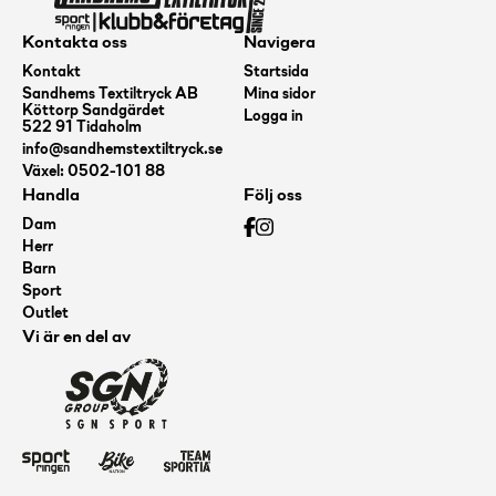
Kontakta oss
Navigera
Kontakt
Startsida
Sandhems Textiltryck AB
Mina sidor
Köttorp Sandgärdet
Logga in
522 91 Tidaholm
info@sandhemstextiltryck.se
Växel: 0502-101 88
Handla
Följ oss
Dam
Herr
Barn
Sport
Outlet
Vi är en del av