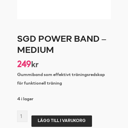
SGD POWER BAND –
MEDIUM
249
kr
Gummiband som effektivt träningsredskap
för funktionell träning
4 i lager
SGD
LÄGG TILL I VARUKORG
POWER