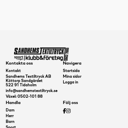
BAND
-
MEDIUM
mängd
Kontakta oss
Navigera
Kontakt
Startsida
Sandhems Textiltryck AB
Mina sidor
Köttorp Sandgärdet
Logga in
522 91 Tidaholm
info@sandhemstextiltryck.se
Växel: 0502-101 88
Handla
Följ oss
Dam
Herr
Barn
Sport