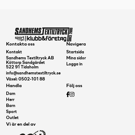
Kontakta oss
Navigera
Kontakt
Startsida
Sandhems Textiltryck AB
Mina sidor
Köttorp Sandgärdet
Logga in
522 91 Tidaholm
info@sandhemstextiltryck.se
Växel: 0502-101 88
Handla
Följ oss
Dam
Herr
Barn
Sport
Outlet
Vi är en del av