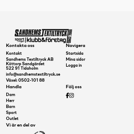
mängd
Kontakta oss
Navigera
Kontakt
Startsida
Sandhems Textiltryck AB
Mina sidor
Köttorp Sandgärdet
Logga in
522 91 Tidaholm
info@sandhemstextiltryck.se
Växel: 0502-101 88
Handla
Följ oss
Dam
Herr
Barn
Sport
Outlet
Vi är en del av