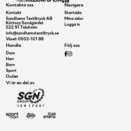
96
Kontakta oss
Navigera
cm
Kontakt
Startsida
Sandhems Textiltryck AB
Mina sidor
mängd
Köttorp Sandgärdet
Logga in
522 91 Tidaholm
info@sandhemstextiltryck.se
Växel: 0502-101 88
Handla
Följ oss
Dam
Herr
Barn
Sport
Outlet
Vi är en del av