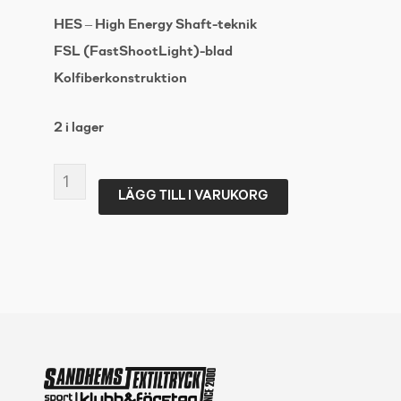
HES – High Energy Shaft-teknik
FSL (FastShootLight)-blad
Kolfiberkonstruktion
2 i lager
OXDOG
LÄGG TILL I VARUKORG
ULTRALIGHT
HES
TQ
MBC2
Round-
29
L-