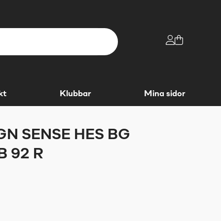
kt
Klubbar
Mina sidor
N SENSE HES BG
 92 R