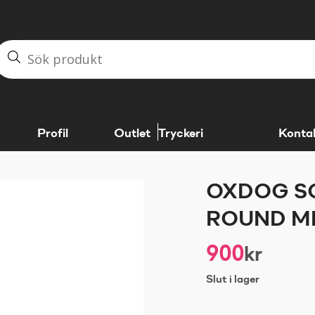
Profil
Outlet
Tryckeri
Konta
OXDOG SG
ROUND MB
900
kr
Slut i lager